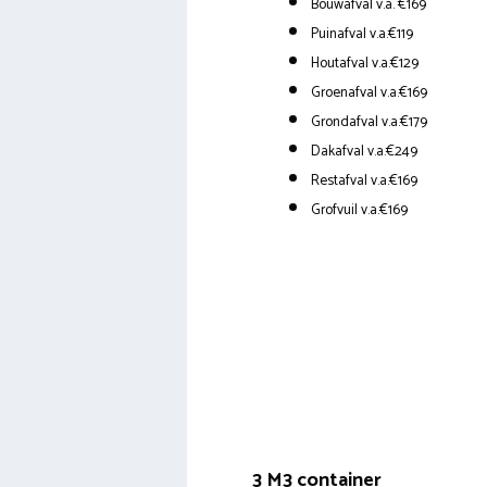
Bouwafval v.a. €169
Puinafval v.a.€119
Houtafval v.a.€129
Groenafval v.a.€169
Grondafval v.a.€179
Dakafval v.a.€249
Restafval v.a.€169
Grofvuil v.a.€169
3 M3 container