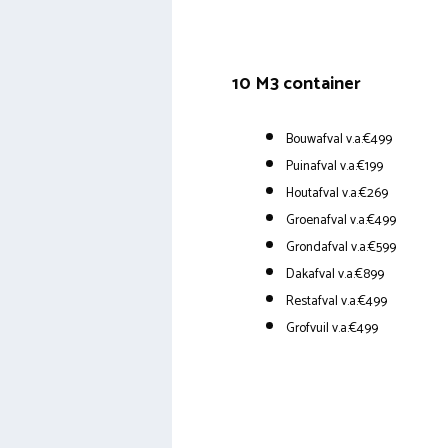
10 M3 container
Bouwafval v.a.€499
Puinafval v.a.€199
Houtafval v.a.€269
Groenafval v.a.€499
Grondafval v.a.€599
Dakafval v.a.€899
Restafval v.a.€499
Grofvuil v.a.€499