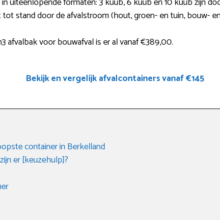
 in uiteenlopende formaten: 3 kuub, 6 kuub en 10 kuub zijn doo
 tot stand door de afvalstroom (hout, groen- en tuin, bouw- en 
afvalbak voor bouwafval is er al vanaf €389,00.
Bekijk en vergelijk afvalcontainers vanaf €145
opste container in Berkelland
ijn er [keuzehulp]?
ner