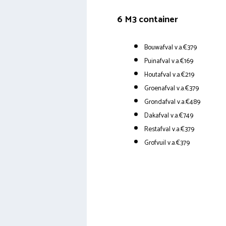
6 M3 container
Bouwafval v.a.€379
Puinafval v.a.€169
Houtafval v.a.€219
Groenafval v.a.€379
Grondafval v.a.€489
Dakafval v.a.€749
Restafval v.a.€379
Grofvuil v.a.€379