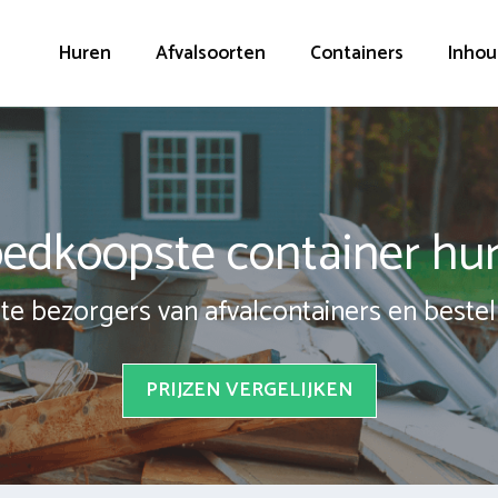
Huren
Afvalsoorten
Containers
Inhou
edkoopste container hu
te bezorgers van afvalcontainers en bestel 
PRIJZEN VERGELIJKEN