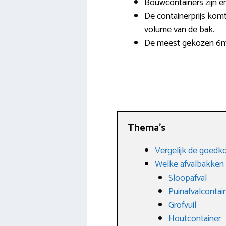
Bouwcontainers zijn er
De containerprijs komt
volume van de bak.
De meest gekozen 6m3 
Thema’s
Vergelijk de goedko
Welke afvalbakken z
Sloopafval
Puinafvalcontai
Grofvuil
Houtcontainer