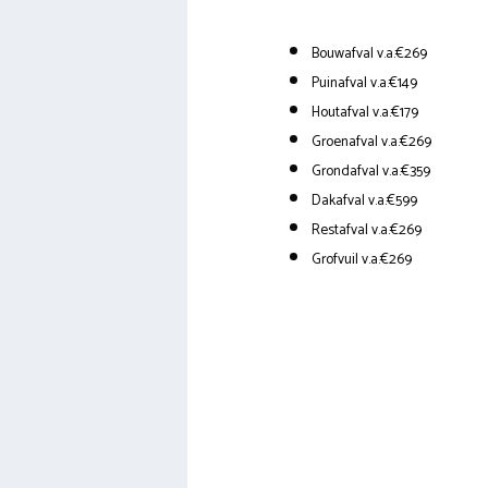
Bouwafval v.a.€269
Puinafval v.a.€149
Houtafval v.a.€179
Groenafval v.a.€269
Grondafval v.a.€359
Dakafval v.a.€599
Restafval v.a.€269
Grofvuil v.a.€269