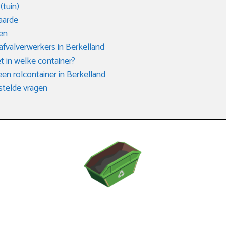
(tuin)
aarde
en
 afvalverwerkers in Berkelland
t in welke container?
een rolcontainer in Berkelland
telde vragen