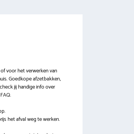
 of voor het verwerken van
n huis. Goedkope afzetbakken,
heck jij handige info over
e FAQ.
op.
rijs het afval weg te werken.