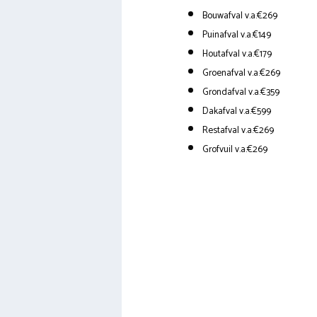
Bouwafval v.a.€269
Puinafval v.a.€149
Houtafval v.a.€179
Groenafval v.a.€269
Grondafval v.a.€359
Dakafval v.a.€599
Restafval v.a.€269
Grofvuil v.a.€269