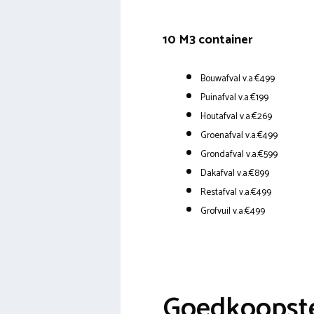
10 M3 container
Bouwafval v.a.€499
Puinafval v.a.€199
Houtafval v.a.€269
Groenafval v.a.€499
Grondafval v.a.€599
Dakafval v.a.€899
Restafval v.a.€499
Grofvuil v.a.€499
Goedkoopste