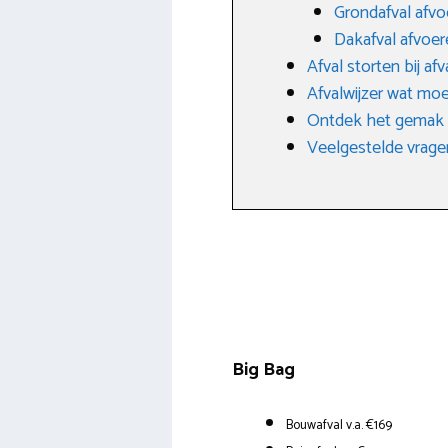
Grondafval afvo
Dakafval afvoer
Afval storten bij af
Afvalwijzer wat moe
Ontdek het gemak v
Veelgestelde vrage
Big Bag
Bouwafval v.a. €169