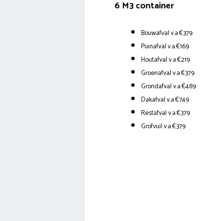
6 M3 container
Bouwafval v.a.€379
Puinafval v.a.€169
Houtafval v.a.€219
Groenafval v.a.€379
Grondafval v.a.€489
Dakafval v.a.€749
Restafval v.a.€379
Grofvuil v.a.€379