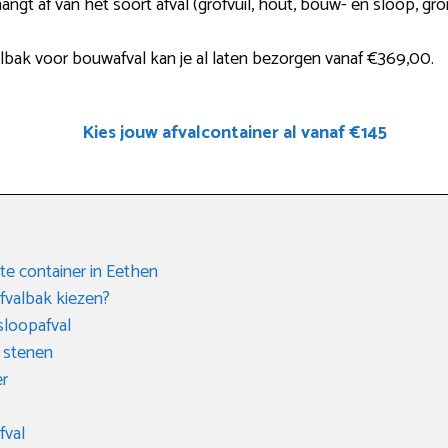
angt af van het soort afval (grofvuil, hout, bouw- en sloop, gro
lbak voor bouwafval kan je al laten bezorgen vanaf €369,00.
Kies jouw afvalcontainer al vanaf €145
e container in Eethen
fvalbak kiezen?
sloopafval
 stenen
er
fval