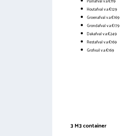
Puinafval v.a.€119
Houtafval v.a.€129
Groenafval v.a.€169
Grondafval v.a.€179
Dakafval v.a.€249
Restafval v.a.€169
Grofvuil v.a.€169
3 M3 container