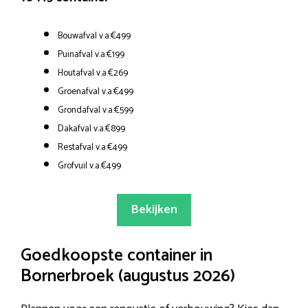
Bouwafval v.a.€499
Puinafval v.a.€199
Houtafval v.a.€269
Groenafval v.a.€499
Grondafval v.a.€599
Dakafval v.a.€899
Restafval v.a.€499
Grofvuil v.a.€499
Bekijken
Goedkoopste container in
Bornerbroek (augustus 2026)