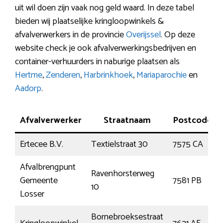
uit wil doen zijn vaak nog geld waard. In deze tabel
bieden wij plaatselijke kringloopwinkels &
afvalverwerkers in de provincie
Overijssel
. Op deze
website check je ook afvalverwerkingsbedrijven en
container-verhuurders in naburige plaatsen als
Hertme
,
Zenderen
,
Harbrinkhoek
,
Mariaparochie
en
Aadorp
.
Afvalverwerker
Straatnaam
Postcode
Ertecee B.V.
Textielstraat 30
7575 CA
Afvalbrengpunt
Ravenhorsterweg
Gemeente
7581 PB
10
Losser
Bornebroeksestraat