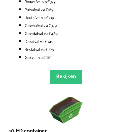
Bouwafval v.a.€379
Puinafval v.a.€169
Houtafval v.a.€219
Groenafval v.a.€379
Grondafval v.a.€489
Dakafval v.a.€749
Restafval v.a.€379
Grofvuil v.a.€379
Bekijken
10 M3 container