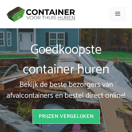
Spring
naar
Men
inhoud
Goedkoopste
container huren
Bekijk de beste bezorgers van
afvalcontainers en bestel direct online!
PRIJZEN VERGELIJKEN