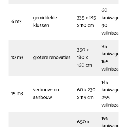
60
gemiddelde
335 x 185
kruiwagens 
6 m3
klussen
x 110 cm
90
vuilniszakke
95
350 x
kruiwagens 
10 m3
grotere renovaties
180 x
165
160 cm
vuilniszakke
145
verbouw- en
60 x 230
kruiwagens 
15 m3
aanbouw
x 115 cm
255
vuilniszakke
195
650 x
kruiwagens 