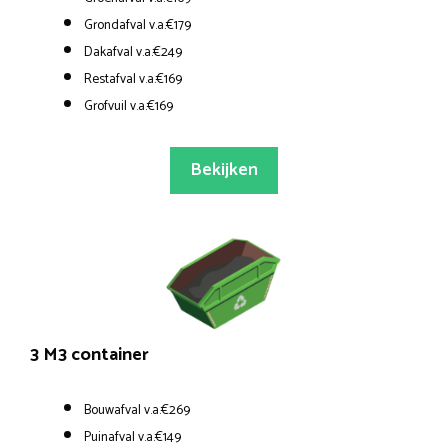
Grondafval v.a.€179
Dakafval v.a.€249
Restafval v.a.€169
Grofvuil v.a.€169
Bekijken
3 M3 container
Bouwafval v.a.€269
Puinafval v.a.€149