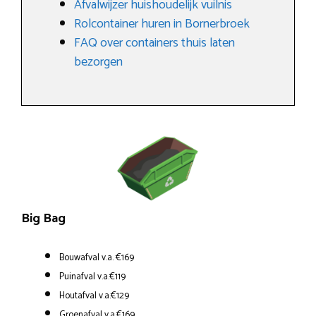
Afvalwijzer huishoudelijk vuilnis
Rolcontainer huren in Bornerbroek
FAQ over containers thuis laten
bezorgen
Big Bag
Bouwafval v.a. €169
Puinafval v.a.€119
Houtafval v.a.€129
Groenafval v.a.€169