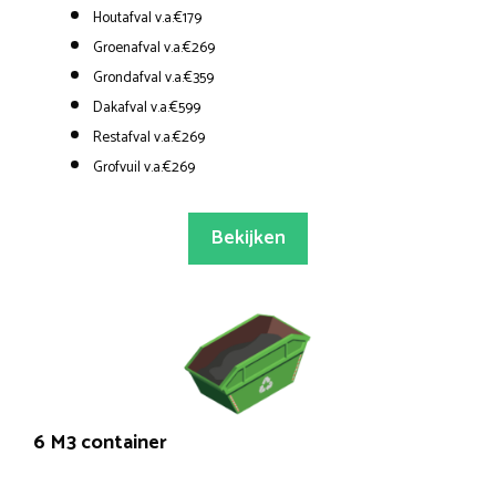
Houtafval v.a.€179
Groenafval v.a.€269
Grondafval v.a.€359
Dakafval v.a.€599
Restafval v.a.€269
Grofvuil v.a.€269
Bekijken
6 M3 container