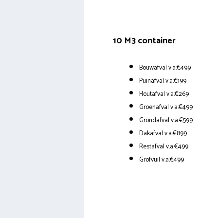
10 M3 container
Bouwafval v.a.€499
Puinafval v.a.€199
Houtafval v.a.€269
Groenafval v.a.€499
Grondafval v.a.€599
Dakafval v.a.€899
Restafval v.a.€499
Grofvuil v.a.€499