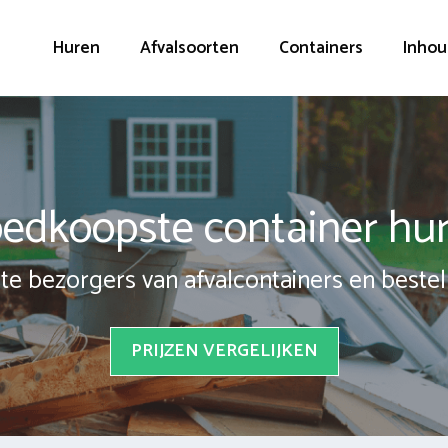
Huren
Afvalsoorten
Containers
Inhou
edkoopste container hu
te bezorgers van afvalcontainers en bestel 
PRIJZEN VERGELIJKEN