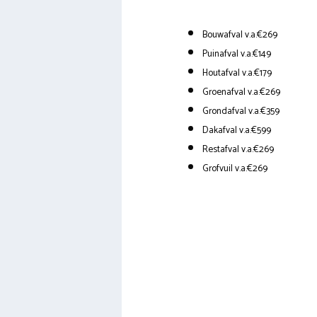
Bouwafval v.a.€269
Puinafval v.a.€149
Houtafval v.a.€179
Groenafval v.a.€269
Grondafval v.a.€359
Dakafval v.a.€599
Restafval v.a.€269
Grofvuil v.a.€269