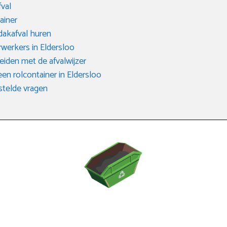
fval
ainer
dakafval huren
rwerkers in Eldersloo
eiden met de afvalwijzer
een rolcontainer in Eldersloo
telde vragen