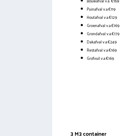
Bouwafval v.a. €169
Puinafval v.a.€119
Houtafval v.a.€129
Groenafval v.a.€169
Grondafval v.a.€179
Dakafval v.a.€249
Restafval v.a.€169
Grofvuil v.a.€169
3 M3 container