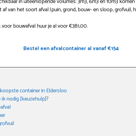
schikbaar in uiteenlopende volumes: 3m3, 6m3 en 10m3 komen
t af van het soort afval (puin, grond, bouw- en sloop, grofvuil,
 voor bouwafval huur je al voor €381,00.
Bestel een afvalcontainer al vanaf €154
koopste container in Eldersloo
 ik nodig [keuzehulp]?
afval
ner
rofvuil