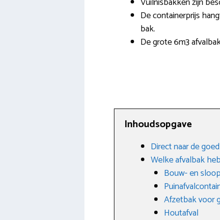
Vuilnisbakken zijn be
De containerprijs hang
bak.
De grote 6m3 afvalbak
Inhoudsopgave
Direct naar de goed
Welke afvalbak heb
Bouw- en sloop
Puinafvalcontai
Afzetbak voor g
Houtafval