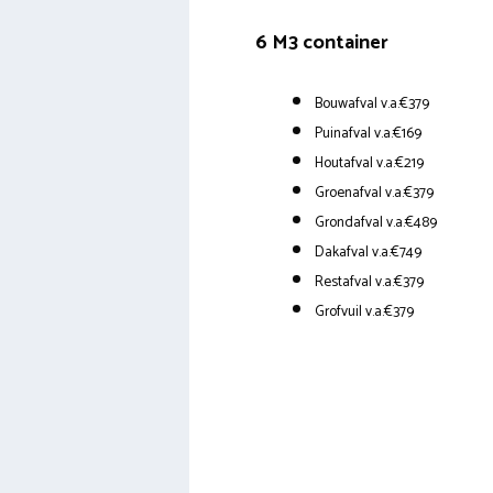
6 M3 container
Bouwafval v.a.€379
Puinafval v.a.€169
Houtafval v.a.€219
Groenafval v.a.€379
Grondafval v.a.€489
Dakafval v.a.€749
Restafval v.a.€379
Grofvuil v.a.€379