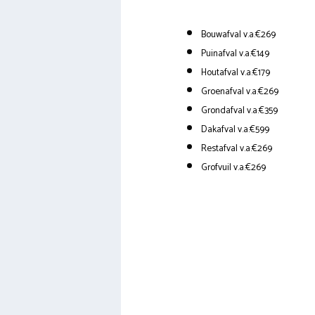
Bouwafval v.a.€269
Puinafval v.a.€149
Houtafval v.a.€179
Groenafval v.a.€269
Grondafval v.a.€359
Dakafval v.a.€599
Restafval v.a.€269
Grofvuil v.a.€269