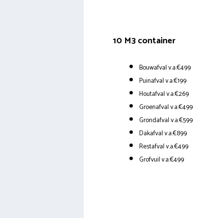
10 M3 container
Bouwafval v.a.€499
Puinafval v.a.€199
Houtafval v.a.€269
Groenafval v.a.€499
Grondafval v.a.€599
Dakafval v.a.€899
Restafval v.a.€499
Grofvuil v.a.€499