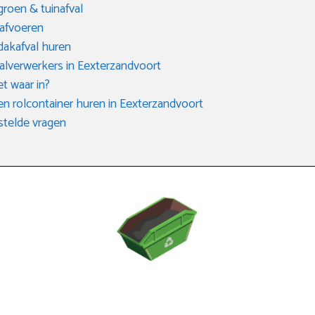
groen & tuinafval
 afvoeren
dakafval huren
valverwerkers in Eexterzandvoort
et waar in?
en rolcontainer huren in Eexterzandvoort
telde vragen