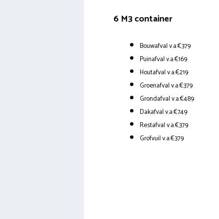
6 M3 container
Bouwafval v.a.€379
Puinafval v.a.€169
Houtafval v.a.€219
Groenafval v.a.€379
Grondafval v.a.€489
Dakafval v.a.€749
Restafval v.a.€379
Grofvuil v.a.€379