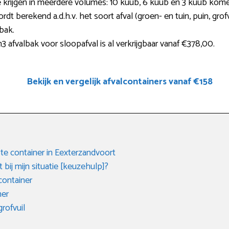
te krijgen in meerdere volumes: 10 kuub, 6 kuub en 3 kuub kom
wordt berekend a.d.h.v. het soort afval (groen- en tuin, puin, gro
bak.
afvalbak voor sloopafval is al verkrijgbaar vanaf €378,00.
Bekijk en vergelijk afvalcontainers vanaf €158
e container in Eexterzandvoort
 bij mijn situatie [keuzehulp]?
ontainer
ner
rofvuil