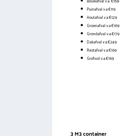
Bouwafval v.a. €169
Puinafval v.a.€119
Houtafval v.a.€129
Groenafval v.a.€169
Grondafval v.a.€179
Dakafval v.a.€249
Restafval v.a.€169
Grofvuil v.a.€169
3 M3 container