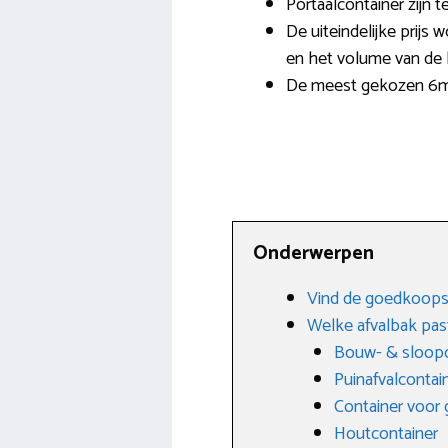
Portaalcontainer zijn 
De uiteindelijke prijs 
en het volume van de 
De meest gekozen 6m3 
Onderwerpen
Vind de goedkoopst
Welke afvalbak past
Bouw- & sloopc
Puinafvalcontai
Container voor g
Houtcontainer