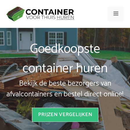
Spring
naar
Men
inhoud
Goedkoopste
container huren
Bekijk de beste bezorgers van
afvalcontainers en bestel direct online!
PRIJZEN VERGELIJKEN