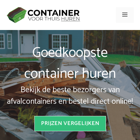
Spring
naar
Men
inhoud
Goedkoopste
container huren
Bekijk de beste bezorgers van
afvalcontainers en bestel direct online!
PRIJZEN VERGELIJKEN