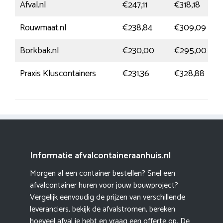
Afval.nl
€247,11
€318,18
Rouwmaat.nl
€238,84
€309,09
Borkbak.nl
€230,00
€295,00
Praxis Kluscontainers
€231,36
€328,88
Informatie afvalcontaineraanhuis.nl
Morgen al een container bestellen? Snel een
afvalcontainer huren voor jouw bouwproject?
Vergelijk eenvoudig de prijzen van verschillende
leveranciers, bekijk de afvalstromen, bereken
hoeveel afval je hebt en vraag een offerte op. De