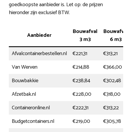
goedkoopste aanbieder is. Let op: de prijzen
hieronder zijn exclusief BTW.
Bouwafval
Bouwafval
Aanbieder
3 m3
6 m3
Afvalcontainerbestellen.nl
€221,31
€313,21
Van Werven
€214,88
€366,00
Bouwbakkie
€238,84
€302,48
Afzetbak.nl
€228,00
€318,00
Containeronline.nl
€222,31
€313,22
Budgetcontainers.nl
€219,00
€305,78