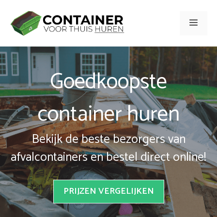
Spring
naar
Men
inhoud
Goedkoopste
container huren
Bekijk de beste bezorgers van
afvalcontainers en bestel direct online!
PRIJZEN VERGELIJKEN